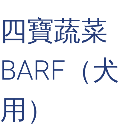
四寶蔬菜
BARF（犬
用）