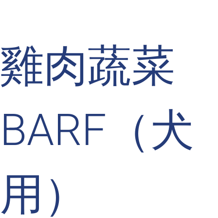
雞肉蔬菜
BARF（犬
用）