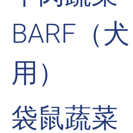
BARF（犬
用）
袋鼠蔬菜