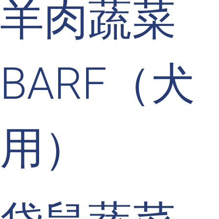
羊肉蔬菜
BARF（犬
用）