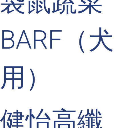
袋鼠蔬菜
BARF（犬
用）
健怡高纖